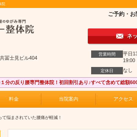
体院
ご予約・お
ネ
平日13
営業時間
三共冨士見ビル404
19:00
なし
定休日
１分の反り腰専門整体院！初回割引あり♪すべて含めて総額600
料金
当院案内
アクセス
なって悩まされていた腰痛が軽減！