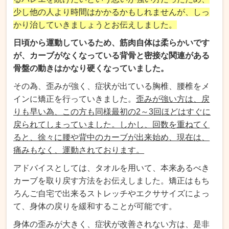
少し他の人より時間はかかるかもしれませんが、しっ
かり治していきましょうとお伝えしました。
日頃から運動しているため、筋肉自体は柔らかいです
が、カーブがなくなっている背骨と密接な関連がある
骨盤の動きはかなり硬くなっていました。
その為、歪みが強く、症状が出ている胸椎、腰椎をメ
インに矯正を行っていきました。
歪みが強い方は、戻
りも早い為、この方も同様最初の2～3回ほどはすぐに
戻られてしまっていました。しかし、回数を重ねてく
ると、徐々に腰や背中のカーブが出来始め、現在は、
痛みもなく、運動されております。
アドバイスとしては、タオルを用いて、本来あるべき
カーブを取り戻す方法をお伝えしました。矯正はもち
ろんご自宅で出来るストレッチやエクササイズによっ
て、身体の戻りを緩和することが可能です。
身体の歪みが大きく、症状が改善されない方は、是非