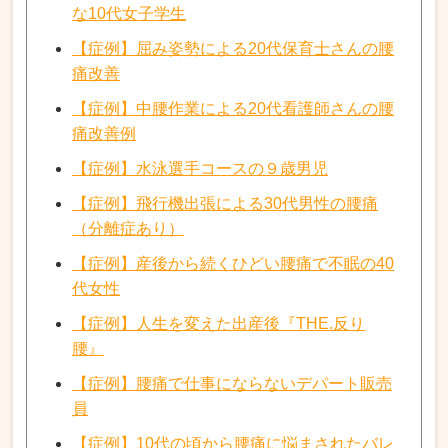
な10代女子学生
【症例】屈み姿勢による20代保育士さんの腰
痛改善
【症例】中腰作業による20代看護師さんの腰
痛改善例
【症例】水泳選手コースの９歳男児
【症例】飛行機出張による30代男性の腰痛
（分離症あり）
【症例】産後から続くひどい腰痛で不眠の40
代女性
【症例】人生を変えた出産後『THE.反り
腰』
【症例】腰痛で仕事にならないデパート販売
員
【症例】10代の頃から腰痛に悩まされたバレ