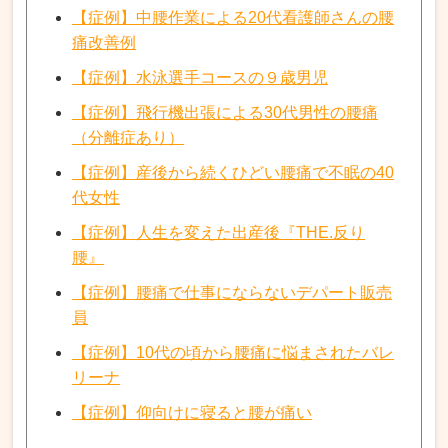
【症例】中腰作業による20代看護師さんの腰
痛改善例
【症例】水泳選手コースの９歳男児
【症例】飛行機出張による30代男性の腰痛
（分離症あり）
【症例】産後から続くひどい腰痛で不眠の40
代女性
【症例】人生を変えた出産後『THE.反り
腰』
【症例】腰痛で仕事にならないデパート販売
員
【症例】10代の頃から腰痛に悩まされたバレ
リーナ
【症例】仰向けに寝ると腰が痛い