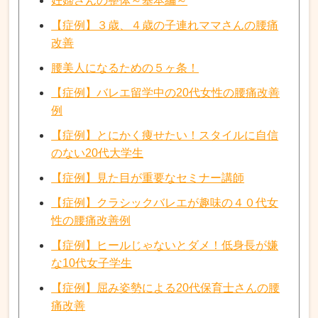
妊婦さんの整体～基本編～
【症例】３歳、４歳の子連れママさんの腰痛
改善
腰美人になるための５ヶ条！
【症例】バレエ留学中の20代女性の腰痛改善
例
【症例】とにかく痩せたい！スタイルに自信
のない20代大学生
【症例】見た目が重要なセミナー講師
【症例】クラシックバレエが趣味の４０代女
性の腰痛改善例
【症例】ヒールじゃないとダメ！低身長が嫌
な10代女子学生
【症例】屈み姿勢による20代保育士さんの腰
痛改善